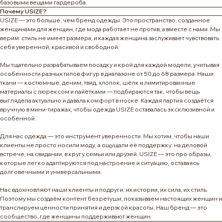
базовыми вещами гардероба.
Почему USIZE?
USIZE — это больше, чем бренд одежды. Это пространство, созданное
женщинами для женщин, где мода работает не против, а вместе с нами. Мы
верим: стиль не имеет размера, и каждая женщина заслуживает чувствовать
себя уверенной, красивой и свободной.
Мы тщательно разрабатываем посадку и крой для каждой модели, учитывая
особенности разных типов фигур в диапазоне от 50 до 68 размера. Наши
ткани — костюмные, деним, твид, хлопок, шёлк и лимитированные
материалы с люрексом и пайетками — подбираются так, чтобы вещь
выглядела актуально и давала комфорт в носке. Каждая партия создаётся
вручную в мини-тиражах, чтобы одежда USIZE оставалась эксклюзивной и
особенной.
Для нас одежда — это инструмент уверенности. Мы хотим, чтобы наши
клиенты не просто носили моду, а ощущали её поддержку: на деловой
встрече, на свидании, в кругу семьи или друзей. USIZE — это про образы,
которые легко адаптируются под настроение и ситуацию, оставаясь
долговечными и универсальными.
Нас вдохновляют наши клиенты и подруги: их истории, их сила, их стиль.
Поэтому мы создаём контент без ретуши, показываем настоящих женщин и
транслируем ценности принятия и дерзкой красоты. Наш бренд — это
сообщество, где женщины поддерживают женщин.