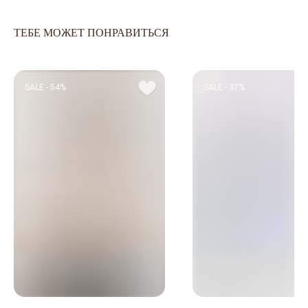
ОПЛАТА ЧАСТЯМИ
КАТАЛОГ
КАРЬЕРА
СКОРО В НАЛИЧИИ
ТЕБЕ МОЖЕТ ПОНРАВИТЬСЯ
ОБМЕН И ВОЗВРАТ
НОВИНКИ
ОФЕРТА
OUTLET
ДОСТАВКА И ОПЛАТА
УХОД ЗА ОДЕЖДОЙ
SALE - 54%
SALE - 37%
КАЛЬКУЛЯТОР
РАЗМЕРОВ
ЗАДАЙТЕ ВОПРОС
+7-901-634-78-95
ZAKAZ@USIZE.STORE
TELEGRAM
MAX
УЗНАЙТЕ ПЕРВЫМИ
О НОВИНКАХ И СКИДКАХ