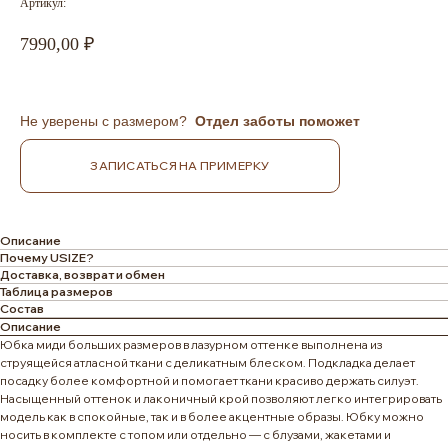
Артикул:
7990,00
Не уверены с размером?
Отдел заботы поможет
ЗАПИСАТЬСЯ НА ПРИМЕРКУ
Описание
Почему USIZE?
Доставка, возврат и обмен
Таблица размеров
Состав
Описание
Юбка миди больших размеров в лазурном оттенке выполнена из
струящейся атласной ткани с деликатным блеском. Подкладка делает
посадку более комфортной и помогает ткани красиво держать силуэт.
Насыщенный оттенок и лаконичный крой позволяют легко интегрировать
модель как в спокойные, так и в более акцентные образы. Юбку можно
носить в комплекте с топом или отдельно — с блузами, жакетами и