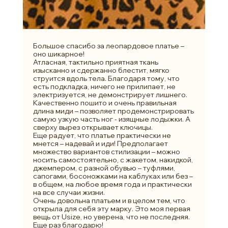
Большое спасибо за леопардовое платье –
оно шикарное!
Атласная, тактильно приятная ткань
изысканно и сдержанно блестит, мягко
струится вдоль тела. Благодаря тому, что
есть подкладка, ничего не прилипает, не
электризуется, не демонстрирует лишнего.
Качественно пошито и очень правильная
длина миди – позволяет продемонстрировать
самую узкую часть ног - изящные лодыжки. А
сверху вырез открывает ключицы.
ПОКУПАТЕЛЮ
КАТЕГОРИИ
Еще радует, что платье практически не
мнется – надевай и иди! Предполагает
множество вариантов стилизации – можно
ОПЛАТА ЧАСТЯМИ
КАТАЛОГ
носить самостоятельно, с жакетом, накидкой,
КАРЬЕРА
СКОРО В НАЛИЧИИ
джемпером, с разной обувью – туфлями,
сапогами, босоножками на каблуках или без –
ОБМЕН И ВОЗВРАТ
НОВИНКИ
в общем, на любое время года и практически
ОФЕРТА
OUTLET
на все случаи жизни.
ДОСТАВКА И ОПЛАТА
Очень довольна платьем и в целом тем, что
УХОД ЗА ОДЕЖДОЙ
открыла для себя эту марку. Это моя первая
КАЛЬКУЛЯТОР
вещь от Usize, но уверена, что не последняя.
РАЗМЕРОВ
Еще раз благодарю!