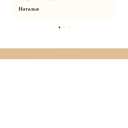
ЗАДАЙТЕ ВОПРОС
Наталья
+7-901-634-78-95
ZAKAZ@USIZE.STORE
TELEGRAM
MAX
УЗНАЙТЕ ПЕРВЫМИ
О НОВИНКАХ И СКИДКАХ
Соглашаюсь с
политикой конфиденциальности
ПОДПИСАТЬСЯ