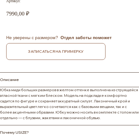
Артикул:
7990,00
Не уверены с размером?
Отдел заботы поможет
ЗАПИСАТЬСЯ НА ПРИМЕРКУ
Описание
Юбка миди больших размеров в желтом оттенке выполнена из струящейся
атласной ткани с мягким блеском. Модель на подкладке комфортно
садится по фигуре и сохраняет аккуратный силуэт. Лаконичный крой и
выразительный цвет легко сочетаются как с базовыми вещами, так и с
более акцентными образами. Юбку можно носить в комплекте с топом или
отдельно — с блузами, жакетами и лаконичной обувью.
Почему USIZE?