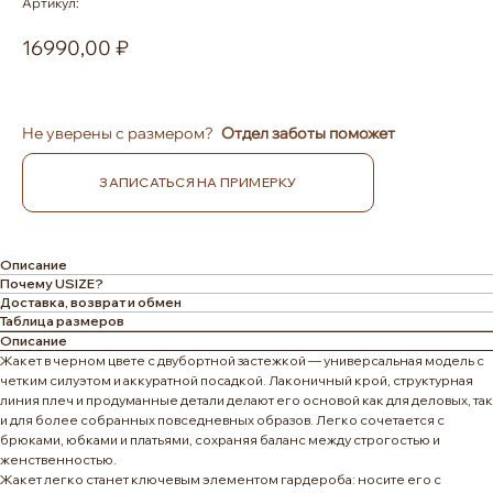
Артикул:
16990,00
Не уверены с размером?
Отдел заботы поможет
ЗАПИСАТЬСЯ НА ПРИМЕРКУ
Описание
Почему USIZE?
Доставка, возврат и обмен
Таблица размеров
Описание
Жакет в черном цвете с двубортной застежкой — универсальная модель с
четким силуэтом и аккуратной посадкой. Лаконичный крой, структурная
линия плеч и продуманные детали делают его основой как для деловых, так
и для более собранных повседневных образов. Легко сочетается с
брюками, юбками и платьями, сохраняя баланс между строгостью и
женственностью.
Жакет легко станет ключевым элементом гардероба: носите его с