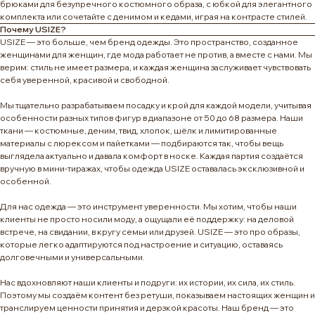
брюками для безупречного костюмного образа, с юбкой для элегантного
комплекта или сочетайте с денимом и кедами, играя на контрасте стилей.
Почему USIZE?
USIZE — это больше, чем бренд одежды. Это пространство, созданное
женщинами для женщин, где мода работает не против, а вместе с нами. Мы
верим: стиль не имеет размера, и каждая женщина заслуживает чувствовать
себя уверенной, красивой и свободной.
Мы тщательно разрабатываем посадку и крой для каждой модели, учитывая
особенности разных типов фигур в диапазоне от 50 до 68 размера. Наши
ткани — костюмные, деним, твид, хлопок, шёлк и лимитированные
материалы с люрексом и пайетками — подбираются так, чтобы вещь
выглядела актуально и давала комфорт в носке. Каждая партия создаётся
вручную в мини-тиражах, чтобы одежда USIZE оставалась эксклюзивной и
особенной.
Для нас одежда — это инструмент уверенности. Мы хотим, чтобы наши
клиенты не просто носили моду, а ощущали её поддержку: на деловой
встрече, на свидании, в кругу семьи или друзей. USIZE — это про образы,
которые легко адаптируются под настроение и ситуацию, оставаясь
долговечными и универсальными.
Нас вдохновляют наши клиенты и подруги: их истории, их сила, их стиль.
Поэтому мы создаём контент без ретуши, показываем настоящих женщин и
транслируем ценности принятия и дерзкой красоты. Наш бренд — это