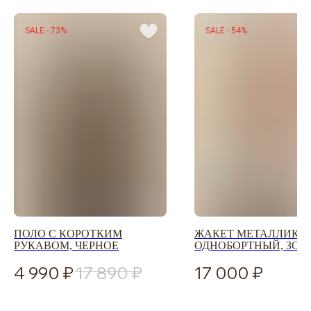
ДОСТАВКА И ОПЛАТА
УХОД ЗА ОДЕЖДОЙ
SALE - 73%
SALE - 54%
КАЛЬКУЛЯТОР
РАЗМЕРОВ
ЗАДАЙТЕ ВОПРОС
+7-901-634-78-95
ZAKAZ@USIZE.STORE
TELEGRAM
MAX
УЗНАЙТЕ ПЕРВЫМИ
О НОВИНКАХ И СКИДКАХ
ПОЛО С КОРОТКИМ
ЖАКЕТ МЕТАЛЛИК
РУКАВОМ, ЧЕРНОЕ
ОДНОБОРТНЫЙ, ЗОЛ
4 990
17 890
17 000
Соглашаюсь с
политикой конфиденциальности