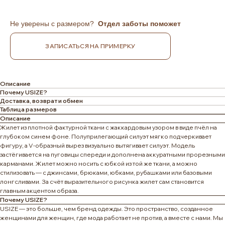
Не уверены с размером?
Отдел заботы поможет
ЗАПИСАТЬСЯ НА ПРИМЕРКУ
Описание
Почему USIZE?
Доставка, возврат и обмен
Таблица размеров
Описание
Жилет из плотной фактурной ткани с жаккардовым узором в виде пчёл на
глубоком синем фоне. Полуприлегающий силуэт мягко подчеркивает
фигуру, а V-образный вырез визуально вытягивает силуэт. Модель
застёгивается на пуговицы спереди и дополнена аккуратными прорезными
карманами. Жилет можно носить с юбкой из той же ткани, а можно
стилизовать — с джинсами, брюками, юбками, рубашками или базовыми
лонгсливами. За счёт выразительного рисунка жилет сам становится
главным акцентом образа.
Почему USIZE?
USIZE — это больше, чем бренд одежды. Это пространство, созданное
женщинами для женщин, где мода работает не против, а вместе с нами. Мы