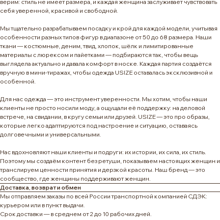
верим: стиль не имеет размера, и каждая женщина заслуживает чувствовать
себя уверенной, красивой и свободной.
Мы тщательно разрабатываем посадку и крой для каждой модели, учитывая
особенности разных типов фигур в диапазоне от 50 до 68 размера. Наши
ткани — костюмные, деним, твид, хлопок, шёлк и лимитированные
материалы с люрексом и пайетками — подбираются так, чтобы вещь
выглядела актуально и давала комфорт в носке. Каждая партия создаётся
вручную в мини-тиражах, чтобы одежда USIZE оставалась эксклюзивной и
особенной.
Для нас одежда — это инструмент уверенности. Мы хотим, чтобы наши
клиенты не просто носили моду, а ощущали её поддержку: на деловой
встрече, на свидании, в кругу семьи или друзей. USIZE — это про образы,
которые легко адаптируются под настроение и ситуацию, оставаясь
долговечными и универсальными.
Нас вдохновляют наши клиенты и подруги: их истории, их сила, их стиль.
Поэтому мы создаём контент без ретуши, показываем настоящих женщин и
транслируем ценности принятия и дерзкой красоты. Наш бренд — это
сообщество, где женщины поддерживают женщин.
Доставка, возврат и обмен
Мы отправляем заказы по всей России транспортной компанией СДЭК:
курьером или в пункт выдачи.
Срок доставки — в среднем от 2 до 10 рабочих дней.