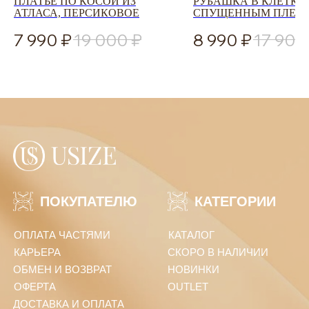
ПЛАТЬЕ ПО КОСОЙ ИЗ
РУБАШКА В КЛЕТКУ
АТЛАСА, ПЕРСИКОВОЕ
СПУЩЕННЫМ ПЛЕЧ
7 990
19 000
8 990
17 900
Соглашаюсь с
политикой конфиденциальности
ПОДПИСАТЬСЯ
Политика конфиденциальности
ООО «Юсайз», ИНН 7810988046
ОГРН 1237800121668
Юридический адрес:
192102, Санкт-Петербург, ул. Грузинская 15