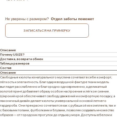
Не уверены с размером?
Отдел заботы поможет
ЗАПИСАТЬСЯ НА ПРИМЕРКУ
Описание
Почему USIZE?
Доставка, возврат и обмен
Таблица размеров
Состав
Описание
Свободные кюлоты из натурального муслина сочетают в себе комфорт,
лёгкость и элегантность. Благодаря воздушной фактуре ткани модель
выглядит расслабленно и благородно одновременно, а деликатный
золотой принт добавляет образу особое настроение и лёгкое сияние.
Широкий крой обеспечивает свободу движений и комфортную посадку, а
лаконичный дизайн делает кюлоты универсальной основой летнего
гардероба. Они прекрасно сочетаются как с рубашкой из комплекта, так и
с базовыми топами, футболками и блузами, позволяя создавать множество
образов — от городских прогулок до отдыха у моря. Доступны в белом и