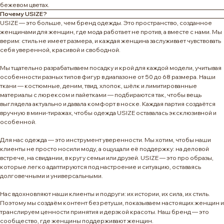
бежевом цветах.
Почему USIZE?
USIZE — это больше, чем бренд одежды. Это пространство, созданное
женщинами для женщин, где мода работает не против, а вместе с нами. Мы
верим: стиль не имеет размера, и каждая женщина заслуживает чувствовать
себя уверенной, красивой и свободной.
Мы тщательно разрабатываем посадку и крой для каждой модели, учитывая
особенности разных типов фигур в диапазоне от 50 до 68 размера. Наши
ткани — костюмные, деним, твид, хлопок, шёлк и лимитированные
материалы с люрексом и пайетками — подбираются так, чтобы вещь
выглядела актуально и давала комфорт в носке. Каждая партия создаётся
вручную в мини-тиражах, чтобы одежда USIZE оставалась эксклюзивной и
особенной.
Для нас одежда — это инструмент уверенности. Мы хотим, чтобы наши
клиенты не просто носили моду, а ощущали её поддержку: на деловой
встрече, на свидании, в кругу семьи или друзей. USIZE — это про образы,
которые легко адаптируются под настроение и ситуацию, оставаясь
долговечными и универсальными.
Нас вдохновляют наши клиенты и подруги: их истории, их сила, их стиль.
Поэтому мы создаём контент без ретуши, показываем настоящих женщин и
транслируем ценности принятия и дерзкой красоты. Наш бренд — это
сообщество, где женщины поддерживают женщин.