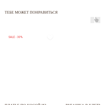
ОПЛАТА ЧАСТЯМИ
КАТАЛОГ
КАРЬЕРА
СКОРО В НАЛИЧИИ
ТЕБЕ МОЖЕТ ПОНРАВИТЬСЯ
ОБМЕН И ВОЗВРАТ
НОВИНКИ
ОФЕРТА
OUTLET
ДОСТАВКА И ОПЛАТА
УХОД ЗА ОДЕЖДОЙ
КАЛЬКУЛЯТОР
РАЗМЕРОВ
SALE - 30%
ЗАДАЙТЕ ВОПРОС
+7-901-634-78-95
ZAKAZ@USIZE.STORE
TELEGRAM
MAX
УЗНАЙТЕ ПЕРВЫМИ
О НОВИНКАХ И СКИДКАХ