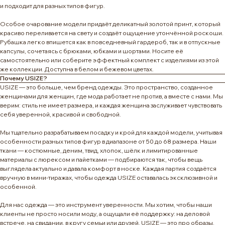
и подходит для разных типов фигур.
Особое очарование модели придаёт деликатный золотой принт, который
красиво переливается на свету и создаёт ощущение утончённой роскоши.
Рубашка легко впишется как в повседневный гардероб, так и в отпускные
капсулы, сочетаясь с брюками, юбками и шортами. Носите её
самостоятельно или соберите эффектный комплект с изделиями из этой
же коллекции. Доступна в белом и бежевом цветах.
Почему USIZE?
USIZE — это больше, чем бренд одежды. Это пространство, созданное
женщинами для женщин, где мода работает не против, а вместе с нами. Мы
верим: стиль не имеет размера, и каждая женщина заслуживает чувствовать
себя уверенной, красивой и свободной.
Мы тщательно разрабатываем посадку и крой для каждой модели, учитывая
особенности разных типов фигур в диапазоне от 50 до 68 размера. Наши
ткани — костюмные, деним, твид, хлопок, шёлк и лимитированные
материалы с люрексом и пайетками — подбираются так, чтобы вещь
выглядела актуально и давала комфорт в носке. Каждая партия создаётся
вручную в мини-тиражах, чтобы одежда USIZE оставалась эксклюзивной и
особенной.
Для нас одежда — это инструмент уверенности. Мы хотим, чтобы наши
клиенты не просто носили моду, а ощущали её поддержку: на деловой
встрече, на свидании, в кругу семьи или друзей. USIZE — это про образы,