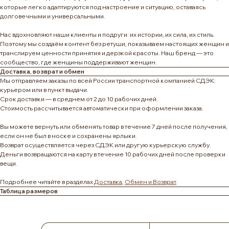
которые легко адаптируются под настроение и ситуацию, оставаясь
долговечными и универсальными.
Нас вдохновляют наши клиенты и подруги: их истории, их сила, их стиль.
Поэтому мы создаём контент без ретуши, показываем настоящих женщин и
транслируем ценности принятия и дерзкой красоты. Наш бренд — это
сообщество, где женщины поддерживают женщин.
Доставка, возврат и обмен
Мы отправляем заказы по всей России транспортной компанией СДЭК:
курьером или в пункт выдачи.
Срок доставки — в среднем от 2 до 10 рабочих дней.
Стоимость рассчитывается автоматически при оформлении заказа.
Вы можете вернуть или обменять товар в течение 7 дней после получения,
если он не был в носке и сохранены ярлыки.
Возврат осуществляется через СДЭК или другую курьерскую службу.
Деньги возвращаются на карту в течение 10 рабочих дней после проверки
вещи.
Подробнее читайте в разделах
Доставка
,
Обмен и Возврат
.
Таблица размеров