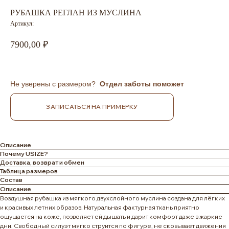
РУБАШКА РЕГЛАН ИЗ МУСЛИНА
Артикул:
7900,00
Не уверены с размером?
Отдел заботы поможет
ЗАПИСАТЬСЯ НА ПРИМЕРКУ
Описание
Почему USIZE?
Доставка, возврат и обмен
Таблица размеров
Состав
Описание
Воздушная рубашка из мягкого двухслойного муслина создана для лёгких
и красивых летних образов. Натуральная фактурная ткань приятно
ощущается на коже, позволяет ей дышать и дарит комфорт даже в жаркие
дни. Свободный силуэт мягко струится по фигуре, не сковывает движения