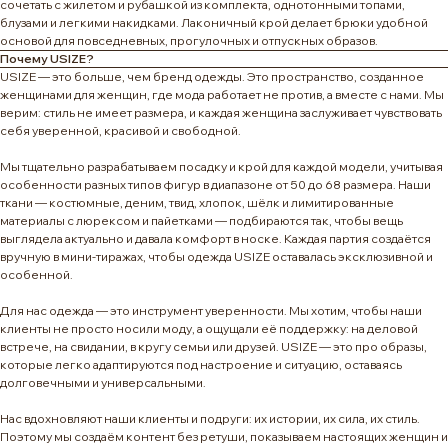
сочетать с жилетом и рубашкой из комплекта, однотонными топами,
блузами и легкими накидками. Лаконичный крой делает брюки удобной
основой для повседневных, прогулочных и отпускных образов.
Почему USIZE?
USIZE — это больше, чем бренд одежды. Это пространство, созданное
женщинами для женщин, где мода работает не против, а вместе с нами. Мы
верим: стиль не имеет размера, и каждая женщина заслуживает чувствовать
себя уверенной, красивой и свободной.
Мы тщательно разрабатываем посадку и крой для каждой модели, учитывая
особенности разных типов фигур в диапазоне от 50 до 68 размера. Наши
ткани — костюмные, деним, твид, хлопок, шёлк и лимитированные
материалы с люрексом и пайетками — подбираются так, чтобы вещь
выглядела актуально и давала комфорт в носке. Каждая партия создаётся
вручную в мини-тиражах, чтобы одежда USIZE оставалась эксклюзивной и
особенной.
Для нас одежда — это инструмент уверенности. Мы хотим, чтобы наши
клиенты не просто носили моду, а ощущали её поддержку: на деловой
встрече, на свидании, в кругу семьи или друзей. USIZE — это про образы,
которые легко адаптируются под настроение и ситуацию, оставаясь
долговечными и универсальными.
Нас вдохновляют наши клиенты и подруги: их истории, их сила, их стиль.
Поэтому мы создаём контент без ретуши, показываем настоящих женщин и