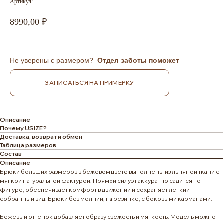
Артикул:
8990,00
Не уверены с размером?
Отдел заботы поможет
ЗАПИСАТЬСЯ НА ПРИМЕРКУ
Описание
Почему USIZE?
Доставка, возврат и обмен
Таблица размеров
Состав
Описание
Брюки больших размеров в бежевом цвете выполнены из льняной ткани с
мягкой натуральной фактурой. Прямой силуэт аккуратно садится по
фигуре, обеспечивает комфорт в движении и сохраняет легкий
собранный вид. Брюки без молнии, на резинке, с боковыми карманами.
Бежевый оттенок добавляет образу свежесть и мягкость. Модель можно