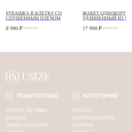
РУБАШКА В КЛЕТКУ СО
ЖАКЕТ ОДНОБОРТН
СПУЩЕННЫМ ПЛЕЧОМ
УДЛИНЕННЫЙ ИЗ ТВ
Соглашаюсь с
политикой конфиденциальности
8 990
17 990
19 000
30 000
ПОДПИСАТЬСЯ
Политика конфиденциальности
ООО «Юсайз», ИНН 7810988046
ОГРН 1237800121668
Юридический адрес:
192102, Санкт-Петербург, ул. Грузинская 15