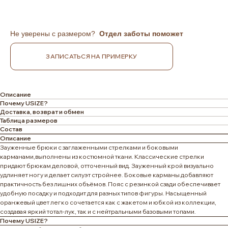
Не уверены с размером?
Отдел заботы поможет
ЗАПИСАТЬСЯ НА ПРИМЕРКУ
Описание
Почему USIZE?
Доставка, возврат и обмен
Таблица размеров
Состав
Описание
Зауженные брюки с заглаженными стрелками и боковыми
карманами,выполнены из костюмной ткани. Классические стрелки
придают брюкам деловой, отточенный вид. Зауженный крой визуально
удлиняет ногу и делает силуэт стройнее. Боковые карманы добавляют
практичность без лишних объёмов. Пояс с резинкой сзади обеспечивает
удобную посадку и подходит для разных типов фигуры. Насыщенный
оранжевый цвет легко сочетается как с жакетом и юбкой из коллекции,
создавая яркий тотал-лук, так и с нейтральными базовыми топами.
Почему USIZE?