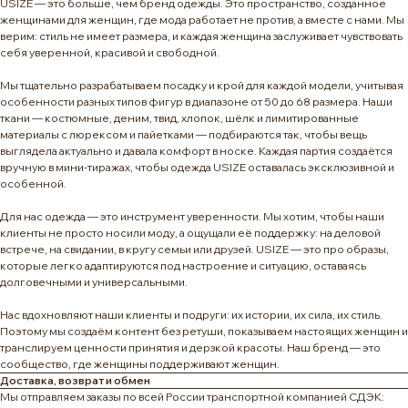
USIZE — это больше, чем бренд одежды. Это пространство, созданное
женщинами для женщин, где мода работает не против, а вместе с нами. Мы
верим: стиль не имеет размера, и каждая женщина заслуживает чувствовать
себя уверенной, красивой и свободной.
Мы тщательно разрабатываем посадку и крой для каждой модели, учитывая
особенности разных типов фигур в диапазоне от 50 до 68 размера. Наши
ткани — костюмные, деним, твид, хлопок, шёлк и лимитированные
материалы с люрексом и пайетками — подбираются так, чтобы вещь
выглядела актуально и давала комфорт в носке. Каждая партия создаётся
вручную в мини-тиражах, чтобы одежда USIZE оставалась эксклюзивной и
особенной.
Для нас одежда — это инструмент уверенности. Мы хотим, чтобы наши
клиенты не просто носили моду, а ощущали её поддержку: на деловой
встрече, на свидании, в кругу семьи или друзей. USIZE — это про образы,
которые легко адаптируются под настроение и ситуацию, оставаясь
долговечными и универсальными.
Нас вдохновляют наши клиенты и подруги: их истории, их сила, их стиль.
Поэтому мы создаём контент без ретуши, показываем настоящих женщин и
транслируем ценности принятия и дерзкой красоты. Наш бренд — это
сообщество, где женщины поддерживают женщин.
Доставка, возврат и обмен
Мы отправляем заказы по всей России транспортной компанией СДЭК: