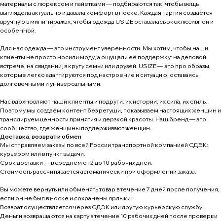
материалы с люрексом и пайетками — подбираются так, чтобы вещь
выглядела актуально и давала комфорт в носке. Каждая партия создаётся
вручную в мини-тиражах, чтобы одежда USIZE оставалась эксклюзивной и
особенной.
Для нас одежда — это инструмент уверенности. Мы хотим, чтобы наши
клиенты не просто носили моду, а ощущали её поддержку: на деловой
встрече, на свидании, в кругу семьи или друзей. USIZE — это про образы,
которые легко адаптируются под настроение и ситуацию, оставаясь
долговечными и универсальными.
Нас вдохновляют наши клиенты и подруги: их истории, их сила, их стиль.
Поэтому мы создаём контент без ретуши, показываем настоящих женщин и
транслируем ценности принятия и дерзкой красоты. Наш бренд — это
сообщество, где женщины поддерживают женщин.
Доставка, возврат и обмен
Мы отправляем заказы по всей России транспортной компанией СДЭК:
курьером или в пункт выдачи.
Срок доставки — в среднем от 2 до 10 рабочих дней.
Стоимость рассчитывается автоматически при оформлении заказа.
Вы можете вернуть или обменять товар в течение 7 дней после получения,
если он не был в носке и сохранены ярлыки.
Возврат осуществляется через СДЭК или другую курьерскую службу.
Деньги возвращаются на карту в течение 10 рабочих дней после проверки