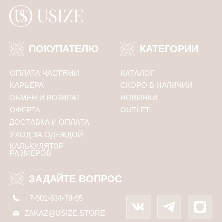
ПОДПИСАТЬСЯ
Политика конфиденциальности
ООО «Юсайз», ИНН 7810988046
ОГРН 1237800121668
Юридический адрес:
192102, Санкт-Петербург, ул. Грузинская 15