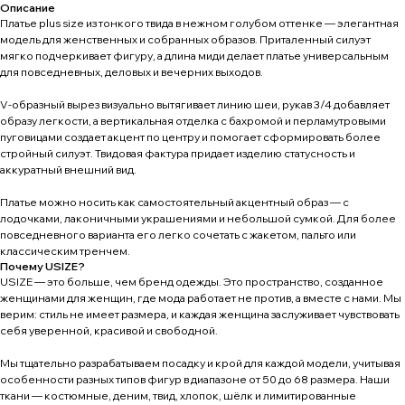
Описание
Платье plus size из тонкого твида в нежном голубом оттенке — элегантная
модель для женственных и собранных образов. Приталенный силуэт
мягко подчеркивает фигуру, а длина миди делает платье универсальным
для повседневных, деловых и вечерних выходов.
V-образный вырез визуально вытягивает линию шеи, рукав 3/4 добавляет
образу легкости, а вертикальная отделка с бахромой и перламутровыми
пуговицами создает акцент по центру и помогает сформировать более
стройный силуэт. Твидовая фактура придает изделию статусность и
аккуратный внешний вид.
Платье можно носить как самостоятельный акцентный образ — с
лодочками, лаконичными украшениями и небольшой сумкой. Для более
повседневного варианта его легко сочетать с жакетом, пальто или
классическим тренчем.
Почему USIZE?
USIZE — это больше, чем бренд одежды. Это пространство, созданное
женщинами для женщин, где мода работает не против, а вместе с нами. Мы
верим: стиль не имеет размера, и каждая женщина заслуживает чувствовать
себя уверенной, красивой и свободной.
Мы тщательно разрабатываем посадку и крой для каждой модели, учитывая
особенности разных типов фигур в диапазоне от 50 до 68 размера. Наши
ткани — костюмные, деним, твид, хлопок, шёлк и лимитированные