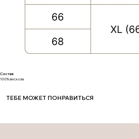
ОФЕРТА
OUTLET
ДОСТАВКА И ОПЛАТА
УХОД ЗА ОДЕЖДОЙ
КАЛЬКУЛЯТОР
РАЗМЕРОВ
ЗАДАЙТЕ ВОПРОС
+7-901-634-78-95
ZAKAZ@USIZE.STORE
TELEGRAM
MAX
Состав
100% вискоза
ТЕБЕ МОЖЕТ ПОНРАВИТЬСЯ
УЗНАЙТЕ ПЕРВЫМИ
О НОВИНКАХ И СКИДКАХ
Соглашаюсь с
политикой конфиденциальности