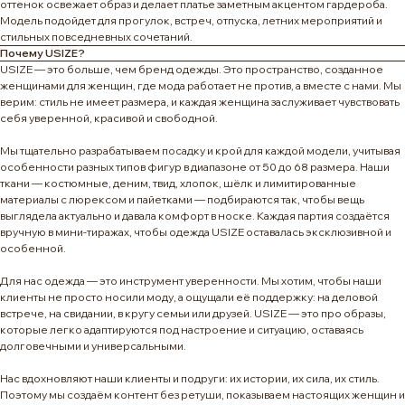
оттенок освежает образ и делает платье заметным акцентом гардероба.
Модель подойдет для прогулок, встреч, отпуска, летних мероприятий и
стильных повседневных сочетаний.
Почему USIZE?
USIZE — это больше, чем бренд одежды. Это пространство, созданное
женщинами для женщин, где мода работает не против, а вместе с нами. Мы
верим: стиль не имеет размера, и каждая женщина заслуживает чувствовать
себя уверенной, красивой и свободной.
Мы тщательно разрабатываем посадку и крой для каждой модели, учитывая
особенности разных типов фигур в диапазоне от 50 до 68 размера. Наши
ткани — костюмные, деним, твид, хлопок, шёлк и лимитированные
материалы с люрексом и пайетками — подбираются так, чтобы вещь
выглядела актуально и давала комфорт в носке. Каждая партия создаётся
вручную в мини-тиражах, чтобы одежда USIZE оставалась эксклюзивной и
особенной.
Для нас одежда — это инструмент уверенности. Мы хотим, чтобы наши
клиенты не просто носили моду, а ощущали её поддержку: на деловой
встрече, на свидании, в кругу семьи или друзей. USIZE — это про образы,
которые легко адаптируются под настроение и ситуацию, оставаясь
долговечными и универсальными.
Нас вдохновляют наши клиенты и подруги: их истории, их сила, их стиль.
Поэтому мы создаём контент без ретуши, показываем настоящих женщин и