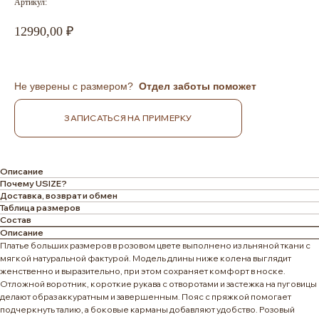
Артикул:
12990,00
Не уверены с размером?
Отдел заботы поможет
ЗАПИСАТЬСЯ НА ПРИМЕРКУ
Описание
Почему USIZE?
Доставка, возврат и обмен
Таблица размеров
Состав
Описание
Платье больших размеров в розовом цвете выполнено из льняной ткани с
мягкой натуральной фактурой. Модель длины ниже колена выглядит
женственно и выразительно, при этом сохраняет комфорт в носке.
Отложной воротник, короткие рукава с отворотами и застежка на пуговицы
делают образ аккуратным и завершенным. Пояс с пряжкой помогает
подчеркнуть талию, а боковые карманы добавляют удобство. Розовый