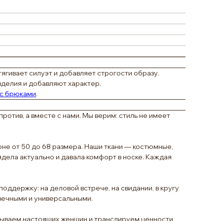
ягивает силуэт и добавляет строгости образу.
делия и добавляют характер.
с брюками
.
отив, а вместе с нами. Мы верим: стиль не имеет
не от 50 до 68 размера. Наши ткани — костюмные,
дела актуально и давала комфорт в носке. Каждая
оддержку: на деловой встрече, на свидании, в кругу
овечными и универсальными.
казываем настоящих женщин и транслируем ценности