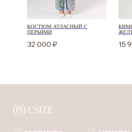
ПОКУПАТЕЛЮ
КАТЕГОРИИ
КОСТЮМ АТЛАСНЫЙ С
КИМО
ОПЛАТА ЧАСТЯМИ
КАТАЛОГ
ПЕРЬЯМИ
ЖЕЛ
ОБМЕН И ВОЗВРАТ
СКОРО В НАЛИЧИИ
32 000
15 
ДОСТАВКА И ОПЛАТА
НОВИНКИ
КАРЬЕРА
OUTLET
ОФЕРТА
УХОД ЗА ОДЕЖДОЙ
КАЛЬКУЛЯТОР РАЗМЕРОВ
ООО «Юсайз», ИНН 7810988046
Политика конфиденциальности
ОГРН 1237800121668