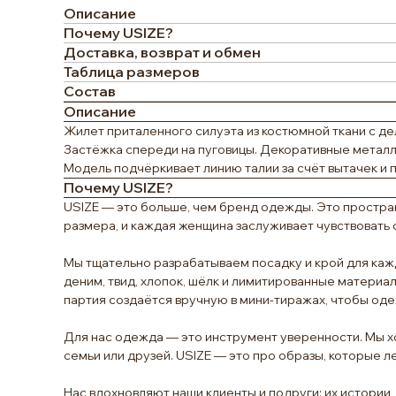
Описание
Почему USIZE?
Доставка, возврат и обмен
Таблица размеров
Состав
Описание
Жилет приталенного силуэта из костюмной ткани с де
Застёжка спереди на пуговицы. Декоративные металл
Модель подчёркивает линию талии за счёт вытачек и 
Почему USIZE?
USIZE — это больше, чем бренд одежды. Это простран
размера, и каждая женщина заслуживает чувствовать 
Мы тщательно разрабатываем посадку и крой для кажд
деним, твид, хлопок, шёлк и лимитированные материа
партия создаётся вручную в мини-тиражах, чтобы оде
Для нас одежда — это инструмент уверенности. Мы хо
семьи или друзей. USIZE — это про образы, которые 
Нас вдохновляют наши клиенты и подруги: их истории,