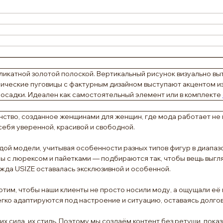
ликатной золотой полоской. Вертикальный рисунок визуально выт
ические пуговицы с фактурным дизайном выступают акцентом из
посадки. Идеален как самостоятельный элемент или в комплекте
ство, созданное женщинами для женщин, где мода работает не пр
себя уверенной, красивой и свободной.
ой модели, учитывая особенности разных типов фигур в диапазо
лы с люрексом и пайетками — подбираются так, чтобы вещь выгля
жда USIZE оставалась эксклюзивной и особенной.
тим, чтобы наши клиенты не просто носили моду, а ощущали её п
легко адаптируются под настроение и ситуацию, оставаясь долг
 их сила, их стиль. Поэтому мы создаём контент без ретуши, по