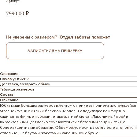
Артикул:
7990,00
Не уверены с размером?
Отдел заботы поможет
ЗАПИСАТЬСЯ НА ПРИМЕРКУ
Описание
Почему USIZE?
Доставка, возврат и обмен
Таблица размеров
Состав
Описание
Юбка миди больших размеров в желтом оттенке выполнена из струящейся
атласной ткани с мягким блеском. Модель на подкладке комфортно
садится по фигуре и сохраняет аккуратный силуэт. Лаконичный крой и
выразительный цвет легко сочетаются как с базовыми вещами, так и с
более акцентными образами. Юбку можно носить в комплекте с топом или
отдельно — с блузами, жакетами и лаконичной обувью.