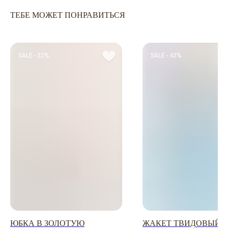
ОПЛАТА ЧАСТЯМИ
КАТАЛОГ
КАРЬЕРА
СКОРО В НАЛИЧИИ
ТЕБЕ МОЖЕТ ПОНРАВИТЬСЯ
ОБМЕН И ВОЗВРАТ
НОВИНКИ
ОФЕРТА
OUTLET
ДОСТАВКА И ОПЛАТА
УХОД ЗА ОДЕЖДОЙ
SALE - 22%
SALE - 43%
КАЛЬКУЛЯТОР
РАЗМЕРОВ
ЗАДАЙТЕ ВОПРОС
+7-901-634-78-95
ZAKAZ@USIZE.STORE
TELEGRAM
MAX
УЗНАЙТЕ ПЕРВЫМИ
О НОВИНКАХ И СКИДКАХ
ЮБКА В ЗОЛОТУЮ
ЖАКЕТ ТВИДОВЫЙ