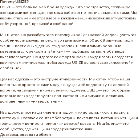
Почему USIZE?
USIZE — это больше, чем бренд одежды. Это пространство, созданное
женщинами для женщин, где мода работает не против, а вместе с нами. Мы
верим: стиль не имеет размера, и каждая женщина заслуживает чувствовать
себя уверенной, красивой и свободной.
Мы тщательно разрабатываем посадку и крой для каждой модели, учитывая
особенности разных типов фигур в диапазоне от 50 до 68 размера. Наши
ткани — костюмные, деним, твид, хлопок, шёлк и лимитированные
материалы с люрексом и пайетками — подбираются так, чтобы вещь
выглядела актуально и давала комфорт в носке. Каждая партия создаётся
вручную в мини-тиражах, чтобы одежда USIZE оставалась эксклюзивной и
особенной.
Для нас одежда — это инструмент уверенности. Мы хотим, чтобы наши
клиенты не просто носили моду, а ощущали её поддержку: на деловой
встрече, на свидании, в кругу семьи или друзей. USIZE — это про образы,
которые легко адаптируются под настроение и ситуацию, оставаясь
долговечными и универсальными.
Нас вдохновляют наши клиенты и подруги: их истории, их сила, их стиль.
Поэтому мы создаём контент без ретуши, показываем настоящих женщин и
транслируем ценности принятия и дерзкой красоты. Наш бренд — это
сообщество, где женщины поддерживают женщин.
Доставка, возврат и обмен