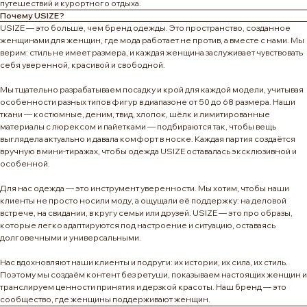
путешествий и курортного отдыха.
Почему USIZE?
USIZE — это больше, чем бренд одежды. Это пространство, созданное
женщинами для женщин, где мода работает не против, а вместе с нами. Мы
верим: стиль не имеет размера, и каждая женщина заслуживает чувствовать
себя уверенной, красивой и свободной.
Мы тщательно разрабатываем посадку и крой для каждой модели, учитывая
особенности разных типов фигур в диапазоне от 50 до 68 размера. Наши
ткани — костюмные, деним, твид, хлопок, шёлк и лимитированные
материалы с люрексом и пайетками — подбираются так, чтобы вещь
выглядела актуально и давала комфорт в носке. Каждая партия создаётся
вручную в мини-тиражах, чтобы одежда USIZE оставалась эксклюзивной и
особенной.
Для нас одежда — это инструмент уверенности. Мы хотим, чтобы наши
клиенты не просто носили моду, а ощущали её поддержку: на деловой
встрече, на свидании, в кругу семьи или друзей. USIZE — это про образы,
которые легко адаптируются под настроение и ситуацию, оставаясь
долговечными и универсальными.
Нас вдохновляют наши клиенты и подруги: их истории, их сила, их стиль.
Поэтому мы создаём контент без ретуши, показываем настоящих женщин и
транслируем ценности принятия и дерзкой красоты. Наш бренд — это
сообщество, где женщины поддерживают женщин.