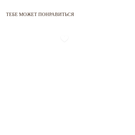
ОПЛАТА ЧАСТЯМИ
КАТАЛОГ
КАРЬЕРА
СКОРО В НАЛИЧИИ
ТЕБЕ МОЖЕТ ПОНРАВИТЬСЯ
ОБМЕН И ВОЗВРАТ
НОВИНКИ
ОФЕРТА
OUTLET
ДОСТАВКА И ОПЛАТА
УХОД ЗА ОДЕЖДОЙ
SALE - 54%
SALE - 24%
КАЛЬКУЛЯТОР
РАЗМЕРОВ
ЗАДАЙТЕ ВОПРОС
+7-901-634-78-95
ZAKAZ@USIZE.STORE
TELEGRAM
MAX
УЗНАЙТЕ ПЕРВЫМИ
О НОВИНКАХ И СКИДКАХ