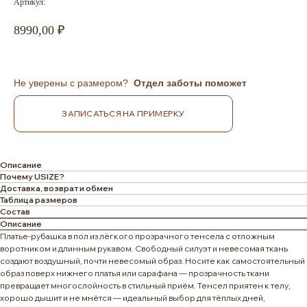
Артикул:
8990,00
Не уверены с размером?
Отдел заботы поможет
ЗАПИСАТЬСЯ НА ПРИМЕРКУ
Описание
Почему USIZE?
Доставка, возврат и обмен
Таблица размеров
Состав
Описание
Платье-рубашка в пол из лёгкого прозрачного тенсела с отложным
воротником и длинным рукавом. Свободный силуэт и невесомая ткань
создают воздушный, почти невесомый образ. Носите как самостоятельный
образ поверх нижнего платья или сарафана — прозрачность ткани
превращает многослойность в стильный приём. Тенсел приятен к телу,
хорошо дышит и не мнётся — идеальный выбор для тёплых дней,