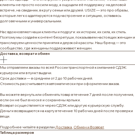
клиенты не просто носили моду, а ощущали её поддержку: на деловой
встрече, на свидании, в кругу семьи или друзей. USIZE — это про образы,
которые легко адаптируются под настроение и ситуацию, оставаясь
долговечными и универсальными.
Нас вдохновляют наши клиенты и подруги: их истории, их сила, их стиль.
Поэтому мы создаём контент без ретуши, показываем настоящих женщин и
транслируем ценности принятия и дерзкой красоты. Наш бренд — это
сообщество, где женщины поддерживают женщин.
Доставка, возврат и обмен
Мы отправляем заказы по всей России транспортной компанией СДЭК:
курьером или в пункт выдачи.
Срок доставки — в среднем от 2 до 10 рабочих дней.
Стоимость рассчитывается автоматически при оформлении заказа.
Вы можете вернуть или обменять товар в течение 7 дней после получения,
если он не был в носке и сохранены ярлыки.
Возврат осуществляется через СДЭК или другую курьерскую службу.
Деньги возвращаются на карту в течение 10 рабочих дней после проверки
вещи.
Подробнее читайте в разделах
Доставка
,
Обмен и Возврат
.
Таблица размеров