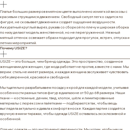
Платье больших размеров в мятном цвете выполнено из мягкой вискозы с
красивым струящимся движением. Свободный силуэт легко садится по
фигуре, не сковывает движения и создает ощущение воздушности.
Аккуратный круглый вырез, рукава со сборкой по плечу и широкая оборка
по низу делают модель женственной, но не перегруженной. Нежный
мятный оттенок освежает образ и подходит для прогулок, встреч, отпуска и
летних мероприятий.
Почему USIZE?
USIZE — это больше, чем бренд одежды. Это пространство, созданное
женщинами для женщин, где мода работает не против, а вместе с нами. Мы
верим: стиль не имеет размера, и каждая женщина заслуживает чувствовать
себя уверенной, красивой и свободной.
Мы тщательно разрабатываем посадку и крой для каждой модели, учитывая
особенности разных типов фигур в диапазоне от 50 до 68 размера. Наши
ткани — костюмные, деним, твид, хлопок, шёлк и лимитированные
материалы с люрексом и пайетками — подбираются так, чтобы вещь
выглядела актуально и давала комфорт в носке. Каждая партия создаётся
вручную в мини-тиражах, чтобы одежда USIZE оставалась эксклюзивной и
особенной.
Для нас одежда — это инструмент уверенности. Мы хотим, чтобы наши