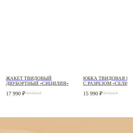
ZAKAZ@USIZE.STORE
TELEGRAM
MAX
УЗНАЙТЕ ПЕРВЫМИ
О НОВИНКАХ И СКИДКАХ
Соглашаюсь с
политикой конфиденциальности
ЖАКЕТ ТВИДОВЫЙ
ЮБКА ТВИДОВАЯ П
ДВУБОРТНЫЙ «СИЦИЛИЯ»
С РАЗРЕЗОМ «СЕЛИН
ПОДПИСАТЬСЯ
17 990
15 990
59 000
19 500
Политика конфиденциальности
ООО «Юсайз», ИНН 7810988046
ОГРН 1237800121668
Юридический адрес:
192102, Санкт-Петербург, ул. Грузинская 15