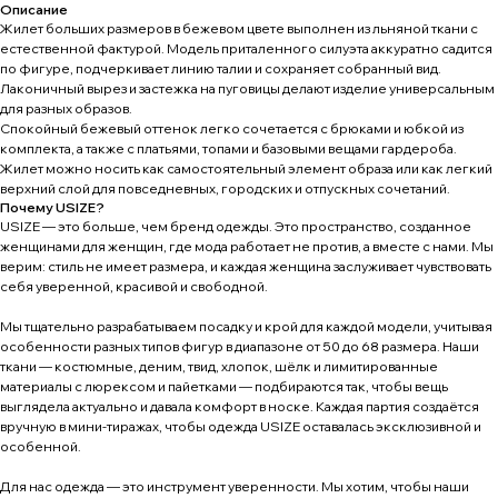
Описание
Жилет больших размеров в бежевом цвете выполнен из льняной ткани с
естественной фактурой. Модель приталенного силуэта аккуратно садится
по фигуре, подчеркивает линию талии и сохраняет собранный вид.
Лаконичный вырез и застежка на пуговицы делают изделие универсальным
для разных образов.
Спокойный бежевый оттенок легко сочетается с брюками и юбкой из
комплекта, а также с платьями, топами и базовыми вещами гардероба.
Жилет можно носить как самостоятельный элемент образа или как легкий
верхний слой для повседневных, городских и отпускных сочетаний.
Почему USIZE?
USIZE — это больше, чем бренд одежды. Это пространство, созданное
женщинами для женщин, где мода работает не против, а вместе с нами. Мы
верим: стиль не имеет размера, и каждая женщина заслуживает чувствовать
себя уверенной, красивой и свободной.
Мы тщательно разрабатываем посадку и крой для каждой модели, учитывая
особенности разных типов фигур в диапазоне от 50 до 68 размера. Наши
ткани — костюмные, деним, твид, хлопок, шёлк и лимитированные
материалы с люрексом и пайетками — подбираются так, чтобы вещь
выглядела актуально и давала комфорт в носке. Каждая партия создаётся
вручную в мини-тиражах, чтобы одежда USIZE оставалась эксклюзивной и
особенной.
Для нас одежда — это инструмент уверенности. Мы хотим, чтобы наши