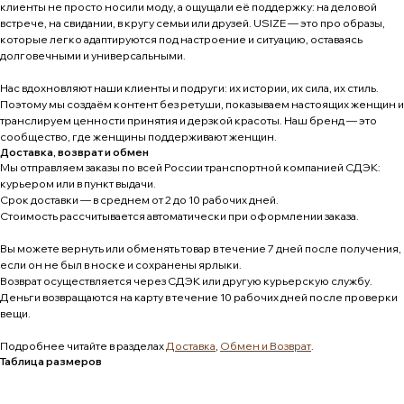
клиенты не просто носили моду, а ощущали её поддержку: на деловой
встрече, на свидании, в кругу семьи или друзей. USIZE — это про образы,
которые легко адаптируются под настроение и ситуацию, оставаясь
долговечными и универсальными.
Нас вдохновляют наши клиенты и подруги: их истории, их сила, их стиль.
Поэтому мы создаём контент без ретуши, показываем настоящих женщин и
транслируем ценности принятия и дерзкой красоты. Наш бренд — это
сообщество, где женщины поддерживают женщин.
Доставка, возврат и обмен
Мы отправляем заказы по всей России транспортной компанией СДЭК:
курьером или в пункт выдачи.
Срок доставки — в среднем от 2 до 10 рабочих дней.
Стоимость рассчитывается автоматически при оформлении заказа.
Вы можете вернуть или обменять товар в течение 7 дней после получения,
если он не был в носке и сохранены ярлыки.
Возврат осуществляется через СДЭК или другую курьерскую службу.
Деньги возвращаются на карту в течение 10 рабочих дней после проверки
вещи.
Подробнее читайте в разделах
Доставка
,
Обмен и Возврат
.
Таблица размеров