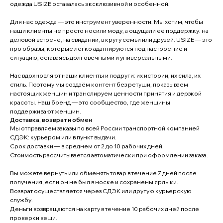
одежда USIZE оставалась эксклюзивной и особенной.
Для нас одежда — это инструмент уверенности. Мы хотим, чтобы
наши клиенты не просто носили моду, а ощущали её поддержку: на
деловой встрече, на свидании, в кругу семьи или друзей. USIZE — это
про образы, которые легко адаптируются под настроение и
ситуацию, оставаясь долговечными и универсальными.
Нас вдохновляют наши клиенты и подруги: их истории, их сила, их
стиль. Поэтому мы создаём контент без ретуши, показываем
настоящих женщин и транслируем ценности принятия и дерзкой
красоты. Наш бренд — это сообщество, где женщины
поддерживают женщин.
Доставка, возврат и обмен
Мы отправляем заказы по всей России транспортной компанией
СДЭК: курьером или в пункт выдачи.
Срок доставки — в среднем от 2 до 10 рабочих дней.
Стоимость рассчитывается автоматически при оформлении заказа.
Вы можете вернуть или обменять товар в течение 7 дней после
получения, если он не был в носке и сохранены ярлыки.
Возврат осуществляется через СДЭК или другую курьерскую
службу.
Деньги возвращаются на карту в течение 10 рабочих дней после
проверки вещи.