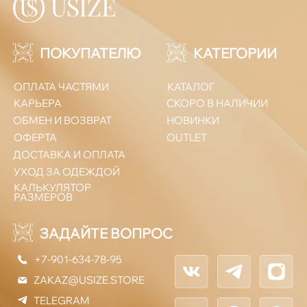
ПОДПИСАТЬСЯ
Политика конфиденциальности
ООО «Юсайз», ИНН 7810988046
ОГРН 1237800121668
Юридический адрес:
192102, Санкт-Петербург, ул. Грузинская 15