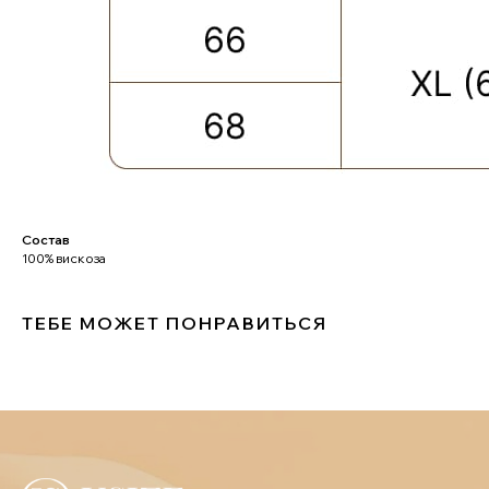
ДОСТАВКА И ОПЛАТА
УХОД ЗА ОДЕЖДОЙ
КАЛЬКУЛЯТОР
РАЗМЕРОВ
ЗАДАЙТЕ ВОПРОС
+7-901-634-78-95
ZAKAZ@USIZE.STORE
TELEGRAM
MAX
Состав
100% вискоза
ТЕБЕ МОЖЕТ ПОНРАВИТЬСЯ
УЗНАЙТЕ ПЕРВЫМИ
О НОВИНКАХ И СКИДКАХ
Соглашаюсь с
политикой конфиденциальности