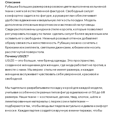
Описание
Рубашка больших размеров в розовом цвете выполнена из льняной
ткани с мягкой естественной фактурой. Свободный силуэт
комфортно садится по фигуре, а рукав реглан обеспечивает
удобство в движении и визуальную легкость посадки. Модель
дополнена отложным воротником и застежкой на пуговицы.
Сзади расположены шнурки в стиле корсета, которые позволяют
регулировать посадку по талии: сделать силуэт более зауженным или
оставить его свободнее. Нежный розовый оттенок добавляет
образу свежесть и женственность. Рубашку можно сочетать с
брюками из комплекта, светлыми джинсами, юбками или носить
расстегнутой поверх топа.
Почему USIZE?
USIZE — это больше, чем бренд одежды. Это пространство,
созданное женщинами для женщин, где мода работает не против, а
вместе с нами. Мы верим: стиль не имеет размера, и каждая
женщина заслуживает чувствовать себя уверенной, красивой и
свободной.
Мы тщательно разрабатываем посадку и крой для каждой модели,
учитывая особенности разных типов фигур в диапазоне от 50 до 68
размера. Наши ткани — костюмные, деним, твид, хлопок, шёлк и
лимитированные материалы с люрексом и пайетками —
подбираются так, чтобы вещь выглядела актуально и давала комфорт
в носке. Каждая партия создаётся вручную в мини-тиражах, чтобы