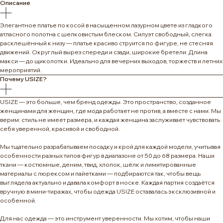
Описание
Элегантное платье по косой в насыщенном лазурном цвете из гладкого
атласного полотна с шелковистым блеском. Силуэт свободный, слегка
расклешённый к низу — платье красиво струится по фигуре, не стесняя
движений. Округлый вырез спереди и сзади, широкие бретели. Длина
макси — до щиколотки. Идеально для вечерних выходов, торжеств и летних
мероприятий.
Почему USIZE?
USIZE — это больше, чем бренд одежды. Это пространство, созданное
женщинами для женщин, где мода работает не против, а вместе с нами. Мы
верим: стиль не имеет размера, и каждая женщина заслуживает чувствовать
себя уверенной, красивой и свободной.
Мы тщательно разрабатываем посадку и крой для каждой модели, учитывая
особенности разных типов фигур в диапазоне от 50 до 68 размера. Наши
ткани — костюмные, деним, твид, хлопок, шёлк и лимитированные
материалы с люрексом и пайетками — подбираются так, чтобы вещь
выглядела актуально и давала комфорт в носке. Каждая партия создаётся
вручную в мини-тиражах, чтобы одежда USIZE оставалась эксклюзивной и
особенной.
Для нас одежда — это инструмент уверенности. Мы хотим, чтобы наши