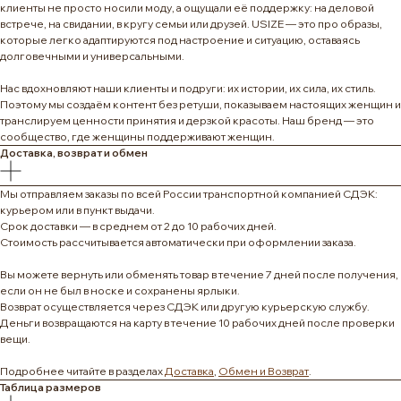
клиенты не просто носили моду, а ощущали её поддержку: на деловой
встрече, на свидании, в кругу семьи или друзей. USIZE — это про образы,
которые легко адаптируются под настроение и ситуацию, оставаясь
долговечными и универсальными.
Нас вдохновляют наши клиенты и подруги: их истории, их сила, их стиль.
Поэтому мы создаём контент без ретуши, показываем настоящих женщин и
транслируем ценности принятия и дерзкой красоты. Наш бренд — это
сообщество, где женщины поддерживают женщин.
Доставка, возврат и обмен
Мы отправляем заказы по всей России транспортной компанией СДЭК:
курьером или в пункт выдачи.
Срок доставки — в среднем от 2 до 10 рабочих дней.
Стоимость рассчитывается автоматически при оформлении заказа.
Вы можете вернуть или обменять товар в течение 7 дней после получения,
если он не был в носке и сохранены ярлыки.
Возврат осуществляется через СДЭК или другую курьерскую службу.
Деньги возвращаются на карту в течение 10 рабочих дней после проверки
вещи.
Подробнее читайте в разделах
Доставка
,
Обмен и Возврат
.
Таблица размеров