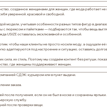
ство, созданное женщинами для женщин, где мода работает не пр
себя уверенной, красивой и свободной.
ой модели, учитывая особенности разных типов фигур в диапазо
лы с люрексом и пайетками — подбираются так, чтобы вещь выгля
жда USIZE оставалась эксклюзивной и особенной.
тим, чтобы наши клиенты не просто носили моду, а ощущали её п
легко адаптируются под настроение и ситуацию, оставаясь долг
 их сила, их стиль. Поэтому мы создаём контент без ретуши, по
ество, где женщины поддерживают женщин.
омпанией СДЭК: курьером или в пункт выдачи.
ении заказа.
ей после получения, если он не был в носке и сохранены ярлыки.
ьерскую службу.
дней после проверки вещи.