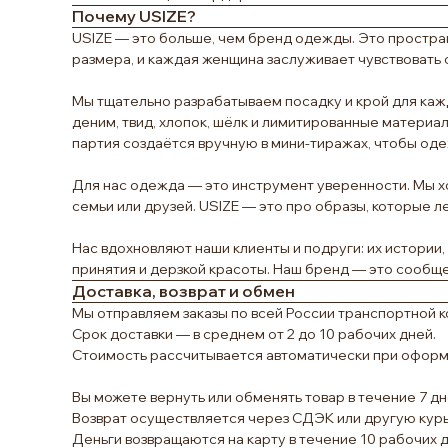
Почему USIZE?
USIZE — это больше, чем бренд одежды. Это простран
размера, и каждая женщина заслуживает чувствовать 
Мы тщательно разрабатываем посадку и крой для кажд
деним, твид, хлопок, шёлк и лимитированные материа
партия создаётся вручную в мини-тиражах, чтобы оде
Для нас одежда — это инструмент уверенности. Мы хо
семьи или друзей. USIZE — это про образы, которые 
Нас вдохновляют наши клиенты и подруги: их истории,
принятия и дерзкой красоты. Наш бренд — это сообщ
Доставка, возврат и обмен
Мы отправляем заказы по всей России транспортной к
Срок доставки — в среднем от 2 до 10 рабочих дней.
Стоимость рассчитывается автоматически при оформл
Вы можете вернуть или обменять товар в течение 7 дн
Возврат осуществляется через СДЭК или другую кур
Деньги возвращаются на карту в течение 10 рабочих 