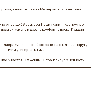
отив, а вместе с нами. Мы верим: стиль не имеет
не от 50 до 68 размера. Наши ткани — костюмные,
дела актуально и давала комфорт в носке. Каждая
оддержку: на деловой встрече, на свидании, в кругу
овечными и универсальными.
казываем настоящих женщин и транслируем ценности