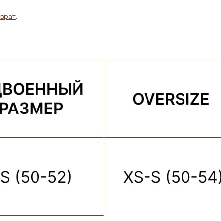
зврат
.