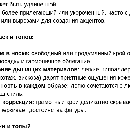
жет быть удлиненной.
более прилегающий или укороченный, часто с
или вырезами для создания акцентов.
ек и топов:
 в носке: с
вободный или продуманный крой о
осадку и гармоничное облегание.
ание дышащих материалов:
легкие, гипоалле
икотаж, вискоза) дарят приятные ощущения коже
ность в каждом образе:
легко сочетаются с 
ш стиль.
 коррекция:
грамотный крой деликатно скрывае
черкивает достоинства фигуры.
ки и топы?