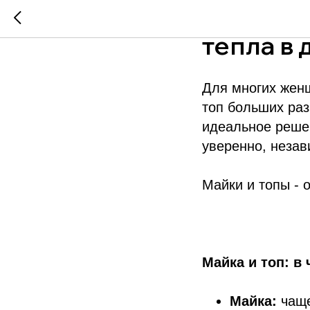
Майки и 
тепла в 
Для многих жен
топ больших раз
идеальное решен
уверенно, незав
Майки и топы - 
Майка и топ: в
Майка:
чаще