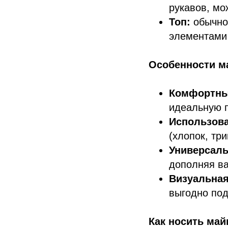
рукавов, мо
Топ:
обычно 
элементами 
Особенности ма
Комфортные
идеальную п
Использов
(хлопок, тр
Универсаль
дополняя ва
Визуальная
выгодно под
Как носить май