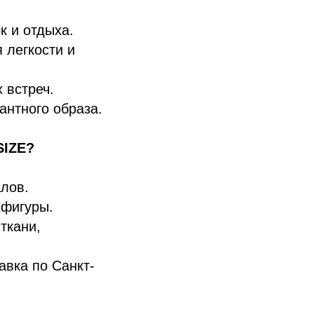
к и отдыха.
 легкости и
 встреч.
антного образа.
SIZE?
лов.
фигуры.
ткани,
авка по Санкт-