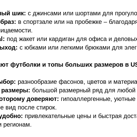
ный шик:
с джинсами или шортами для прогуло
браз:
в спортзале или на пробежке – благодаря
ницаемости.
l:
под жакет или кардиган для офиса и деловых
ыход:
с юбками или легкими брюками для элег
ют футболки и топы больших размеров в U
ыбор:
разнообразие фасонов, цветов и материа
 размеры:
большой размерный ряд для любой 
которому доверяют:
гипоаллергенные, уютные 
 вид после стирок.
удобно:
привлекательные цены и быстрая дост
и регионам.