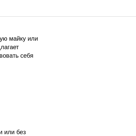
 для
ую майку или
длагает
вовать себя
и или без