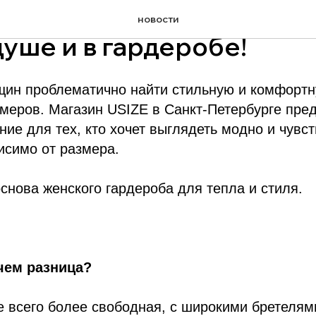
топы USIZE в СПБ: время
новости
душе и в гардеробе!
щин проблематично найти стильную и комфортн
меров. Магазин USIZE в Санкт-Петербурге пре
ие для тех, кто хочет выглядеть модно и чувст
исимо от размера.
основа женского гардероба для тепла и стиля.
 чем разница?
 всего более свободная, с широкими бретелям