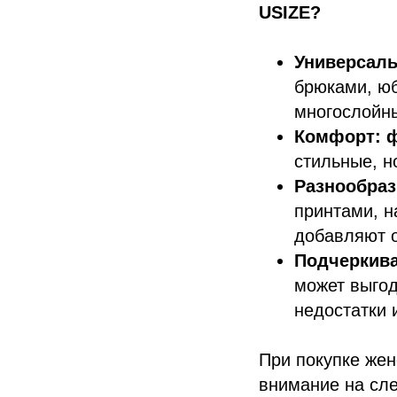
USIZE?
Универсаль
брюками, юб
многослойны
Комфорт:
ф
стильные, н
Разнообраз
принтами, н
добавляют о
Подчеркива
может выгод
недостатки 
При покупке жен
внимание на сл