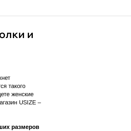
олки и
кнет
ся такого
щете женские
агазин USIZE –
ших размеров