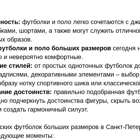
ность:
футболки и поло легко сочетаются с дж
ками, шортами, а также могут служить отлично
х образов.
утболки и поло больших размеров
сегодня н
о и невероятно комфортные.
ие стилей:
от простых однотонных футболок д
адписями, декоративными элементами – выбор
бразу нотку спортивного шика или классическо
ние достоинств:
правильно подобранная футб
но подчеркнуть достоинства фигуры, скрыть в
и создать гармоничный силуэт.
ских футболок больших размеров в Санкт-Петер
едующие моменты: