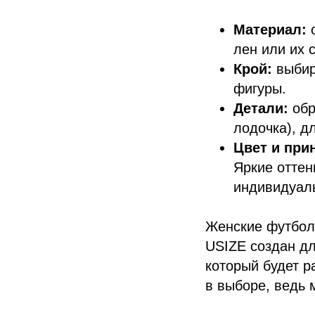
Материал:
о
лен или их 
Крой:
выбир
фигуры.
Детали:
обр
лодочка), д
Цвет и прин
Яркие оттен
индивидуал
Женские футболк
USIZE создан дл
который будет р
в выборе, ведь 