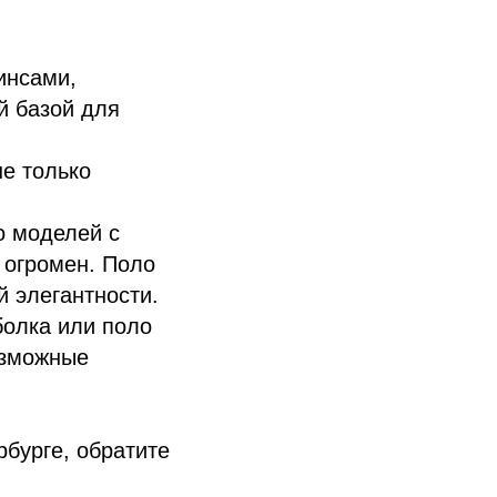
инсами,
й базой для
е только
о моделей с
 огромен. Поло
й элегантности.
олка или поло
озможные
бурге, обратите