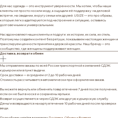
Для нас одежда — это инструмент уверенности. Мы хотим, чтобы наши
клиенты не просто носили моду, а ощущали её поддержку: на деловой
встрече, на свидании, в кругу семьи или друзей. USIZE — это про образы,
которые легко адаптируются под настроение и ситуацию, оставаясь
долговечными и универсальными.
Нас вдохновляют наши клиенты и подруги: их истории, их сила, их стиль.
Поэтому мы создаём контент без ретуши, показываем настоящих женщин и
транслируем ценности принятия и дерзкой красоты. Наш бренд — это
сообщество, где женщины поддерживают женщин.
Доставка, возврат и обмен
Мы отправляем заказы по всей России транспортной компанией СДЭК:
курьером или в пункт выдачи.
Срок доставки — в среднем от 2 до 10 рабочих дней.
Стоимость рассчитывается автоматически при оформлении заказа.
Вы можете вернуть или обменять товар в течение 7 дней после получения,
если он не был в носке и сохранены ярлыки.
Возврат осуществляется через СДЭК или другую курьерскую службу.
Деньги возвращаются на карту в течение 10 рабочих дней после проверки
вещи.
Подробнее читайте в разделах
Доставка
,
Обмен и Возврат
.