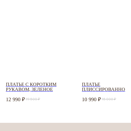
ZAKAZ@USIZE.STORE
TELEGRAM
MAX
УЗНАЙТЕ ПЕРВЫМИ
О НОВИНКАХ И СКИДКАХ
Соглашаюсь с
политикой конфиденциальности
ПЛАТЬЕ С КОРОТКИМ
ПЛАТЬЕ
РУКАВОМ, ЗЕЛЕНОЕ
ПЛИССИРОВАННОЕ
ПОДПИСАТЬСЯ
12 990
10 990
19 500
15 000
Политика конфиденциальности
ООО «Юсайз», ИНН 7810988046
ОГРН 1237800121668
Юридический адрес:
192102, Санкт-Петербург, ул. Грузинская 15