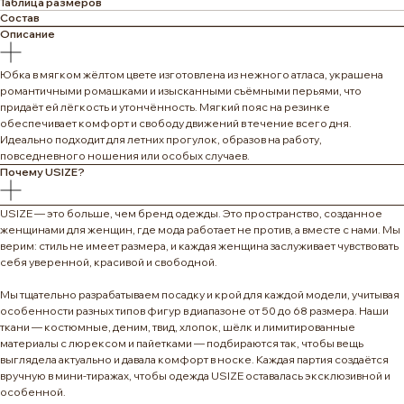
Таблица размеров
Состав
Описание
Юбка в мягком жёлтом цвете изготовлена из нежного атласа, украшена
романтичными ромашками и изысканными съёмными перьями, что
придаёт ей лёгкость и утончённость. Мягкий пояс на резинке
обеспечивает комфорт и свободу движений в течение всего дня.
Идеально подходит для летних прогулок, образов на работу,
повседневного ношения или особых случаев.
Почему USIZE?
USIZE — это больше, чем бренд одежды. Это пространство, созданное
женщинами для женщин, где мода работает не против, а вместе с нами. Мы
верим: стиль не имеет размера, и каждая женщина заслуживает чувствовать
себя уверенной, красивой и свободной.
Мы тщательно разрабатываем посадку и крой для каждой модели, учитывая
особенности разных типов фигур в диапазоне от 50 до 68 размера. Наши
ткани — костюмные, деним, твид, хлопок, шёлк и лимитированные
материалы с люрексом и пайетками — подбираются так, чтобы вещь
выглядела актуально и давала комфорт в носке. Каждая партия создаётся
вручную в мини-тиражах, чтобы одежда USIZE оставалась эксклюзивной и
особенной.